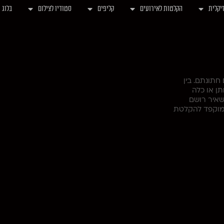
יקלית
הקלטות לאירועים
קליפים
סטודיו לצילום
בלוג
חתונתם. בין
ן או כלה
שאיר רושם
 ומוקפד להקלטת