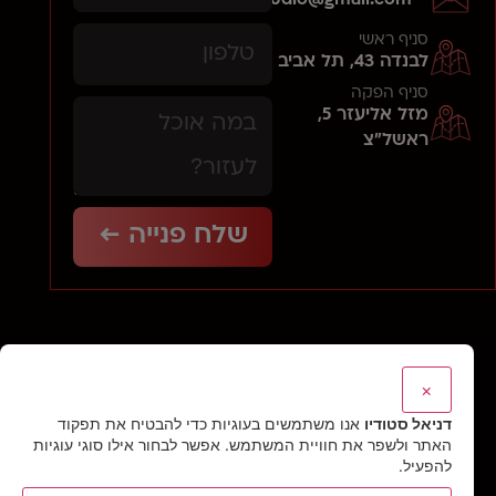
סניף ראשי
לבנדה 43, תל אביב
סניף הפקה
מזל אליעזר 5,
ראשל"צ
שלח פנייה ←
×
דניאל סטודיו
אנו משתמשים בעוגיות כדי להבטיח את תפקוד
סטודיו דניאל הבית שלכם
האתר ולשפר את חוויית המשתמש. אפשר לבחור אילו סוגי עוגיות
להפעיל.
אצלנו היצירה היא הלב שמניע אותנו – בין אם זו הפקת