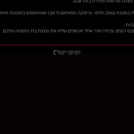
כם מצגת מרגשת שיחרט בזכרונכם.
ת במצגת עומק חדש -גרפיקה ממוחשבת שבו משתמשים בתוכנות מיוחדות
יות .
ם רוצים. וביחרו שיר אחד או שניים שילוו את מצגת בת המצווה שלכם.
לשיחת ייעוץ
Unfortunately, the 7-day trial 
ם בטופס ואדאג לחזור אליכם תוך 2 ימי עסקים