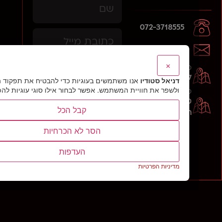
072-3718555
daniels.studio@gmail.com
×
סניף ראשי
לבנדה 43, תל אביב
דניאל סטודיו
אנו משתמשים בעוגיות כדי להבטיח את תפקוד האתר
ולשפר את חוויית המשתמש. אפשר לבחור אילו סוגי עוגיות להפעיל.
סניף הפקה
מזל אליעזר 5,
קבל הכל
ראשל"צ
הסר לא הכרחיות
העדפות
שלח פנייה ←
מדיניות הפרטיות