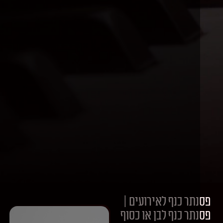
תר כנף לאירועים |
תר כנף לבן או כסוף