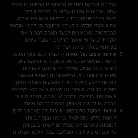
קריינות והפקת ג'ינגלים מקצועיים המיועדים לבתי
עסק. שירותים אלו מיועדים הן לצרכי שידור
תשדירי פרסומת ברדיו, בטלוויזיה או באינטרנט,
וגם שירותי הקלטה לצרכי המענה הטלפוני. אולפני
ההקלטות מאפשרים לבעל העסק לבחור את
הקרייוית, על פי מאגר קריינים העובד עימם
בשיתוף פעולה פורה ויצירתי.
שירותי עיצוב קול וסאונד
– הציוד המקצועי העומד
לרשות אולפני ההקלטה המובילים והמקצועיים
ביותר בתל אביב, מעמיד לרשותכם מערכות
סאונד ותכונות קול, המאפשרות לאנשי הסאונד
במקום לבצע תיקוני קול באמצעות תוכנה לתיקון
זיופים וכדומה. שירות זה מאפשר גם למי מביניכם
שאינו ניחן בכישרון זמרה או שירה, להקליט שיר,
ברכה או דרשה לאירוע, ברמה גבוהה מאוד.
שירותי הפקת פלייבקים-
שירות זה מאפשר לכם
ליהנות מליווי מוסיקאלי ברמה גבוהה ביותר
למנגינה שאתם לא מצליחים לאתר בעבורה
פלייבק זמין. שירותי הפלייבק בכל אולפן הקלטות