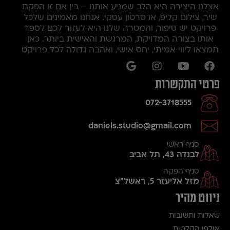
אצלנו היצירה היא הלב שמניע אותנו – בין אם זו הפקת
שיר, צילום קליפ, או סרטון עסקי. אנחנו מאמינים שלכל
פרויקט יש סיפור, והמטרה שלנו היא לעזור לכם לספר
אותו בצורה המדויקת, המרגשת והאישית ביותר. כאן
תמצאו ליווי אמיתי, יחס אישי, ואהבה גדולה לכל פרויקט
פרטי התקשרות
072-3718555
daniels.studio@gmail.com
סניף ראשי
לבנדה 43, תל אביב
סניף הפקה
מזל אליעזר 5, ראשל"צ
ניווט מהיר
שאלות ותשובות
אולפן הקלטות