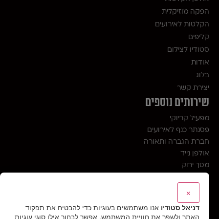
הפקה מוזיקלית
הקלטות לאירועים
קליפים
סטודיו לצילום
אודות
בלוג
יצירת קשר
שירותים נוספים
מפעיל קריוקי
פסנתר כנף לאירועים
חברת הגברה ותאורה
אולפן נייד
מסך ירוק
מצגת לחתונה
מצגת לבר מצווה
×
מצגת לבת מצווה
דניאל סטודיו
אנו משתמשים בעוגיות כדי להבטיח את תפקוד
קליפ פרישה
האתר ולשפר את חוויית המשתמש. אפשר לבחור אילו סוגי עוגיות