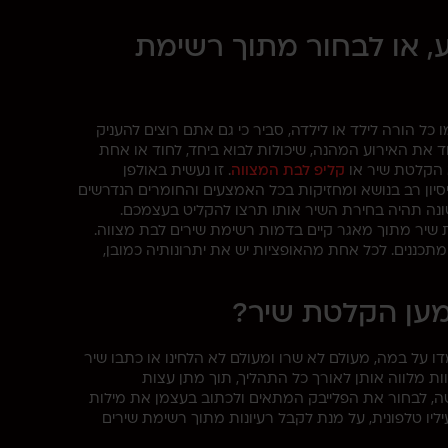
, או לבחור מתוך רשימת
כל הורה לילד או לילדה, סביר כי גם אתם רוצים להעניק
חד את האירוע המהנה, שיכולות לבוא ביחד, לחוד או אחת
א הקלטת שיר או
קליפ לבת המצווה
. זו נעשית באולפן
תפעלות חברות כמו Daniel Studio, אשר צברו ניסיון רב בנושא ומחזיקות בכל האמצעים והחומרים הנדרשים
שונה תהיה בחירת השיר אותו תרצו להקליט בעצמכם.
ת שיר מתוך מאגר קיים בדמות רשימת שירים לבת מצווה.
תכננים. לכל אחת מהאופציות יש את יתרונותיה כמובן,
למען הקלטת שיר?
דו על במה, מעולם לא שרו ומעולם לא הלחינו או כתבו שיר
ות מלווה אותן לאורך כל התהליך, תוך מתן עצות
לטה, לבחור את הפלייבק המתאים ולכתוב בעצמן את מילות
יליו טלפונית, על מנת לקבל רעיונות מתוך רשימת שירים