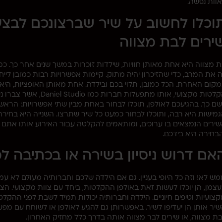
וות נפשה.
וכלו לחשוב על שיר שברצונכם לבצע
ירים לבת מצווה
 מצווה היא אחת מאותן חוויות, שילדות זוכרות במשך שנים אחר כך. כמו 
 את המרב, כדי שהזיכרון יהיה מתוק. קיימות אפשרויות רבות כמובן ליי
קום האחרת. הכל כמובן, תלוי בכם ובילדה. אחת מאותן האופציות, הי
הקלטות מקצועי, אותו מ
ם כך. בהגיעכם לאולפן, תוכלו לבחור באחת מבין שתי אפשרויות: הרא
מישות היא רבה, ותוכלו לבחור כמעט כל שיר שתרצו. השנייה היא בחיר
ירים הנמצאים בו ערוכים, ומותאמים להקלטה עבור האירוע אותו אתם מ
בחירה היא בידכם.
אם דרוש ניסיון בשירה או בכתיבה 
ש לא! וזה כל היופי בעניין. גם אם הילדה שלכם וחברותיה מעולם לא עמ
צמן, הן יוכלו לעשות זאת באולפן ההקלטות, ביחד עם צוות מקצועי. הצו
צועיות וטיפים חיוניים. הילדה וחברותיה יכולות תמיד לשבת לפני ההק
יר אותן הן יעדיפו לשיר. באפשרותן גם להגיע לאולפן או לשוחח עם מפע
ת מצווה, או שירים לבר מצווה אותה בדרך כלל מחזיק האחרון.