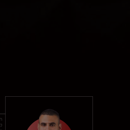
חו
קל