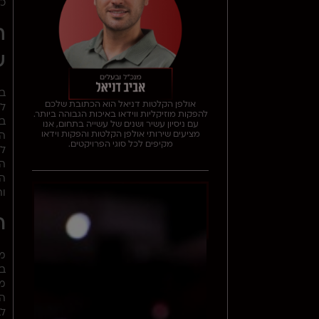
כא
ת
ש
בת
אולפן הקלטות דניאל הוא הכתובת שלכם
לה
להפקות מוזיקליות ווידאו באיכות הגבוהה ביותר.
במ
עם ניסיון עשיר ושנים של עשייה בתחום, אנו
מציעים שירותי אולפן הקלטות והפקות וידאו
מקיפים לכל סוגי הפרויקטים.
לש
הג
הש
וה
ה
ממ
בע
מק
הש
לב