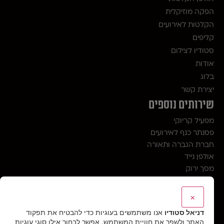
הפקה מוזיקלית
הקלטות לאירועים
קליפים
סטודיו לצילום
אודות
בלוג
יצירת קשר
שירותים נוספים
מפעיל קריוקי
פסנתר כנף לאירועים
חברת הגברה ותאורה
אולפן נייד
מסך ירוק
מצגת לחתונה
מצגת לבר מצווה
×
מצגת לבת מצווה
דניאל סטודיו
אנו משתמשים בעוגיות כדי להבטיח את תפקוד
קליפ פרישה
האתר ולשפר את חוויית המשתמש. אפשר לבחור אילו סוגי עוגיות