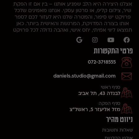
אצלנו היצירה היא הלב שמניע אותנו – בין אם זו הפקת
שיר, צילום קליפ, או סרטון עסקי. אנחנו מאמינים שלכל
פרויקט יש סיפור, והמטרה שלנו היא לעזור לכם לספר
אותו בצורה המדויקת, המרגשת והאישית ביותר. כאן
תמצאו ליווי אמיתי, יחס אישי, ואהבה גדולה לכל פרויקט
פרטי התקשרות
072-3718555
daniels.studio@gmail.com
סניף ראשי
לבנדה 43, תל אביב
סניף הפקה
מזל אליעזר 5, ראשל"צ
ניווט מהיר
שאלות ותשובות
אולפן הקלטות