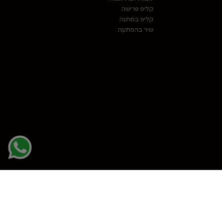
קליפ פרישה
קליפ במתנה
שיר בהפתעה
פיתוח ועיצוב האתר באהבה ע”י ליאב מצרי