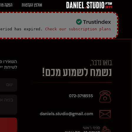
אולפן הקלטות
הפקה מוז
period has expired.
Check our subscription plans! >>
בואו נדבר,
השאירו פרטי
לשיחת ייע
נשמח לשמוע מכם!
072-3718555
daniels.studio@gmail.com
סניף ראשי